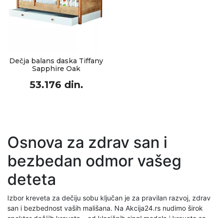
Dečja balans daska Tiffany
Sapphire Oak
53.176 din.
Osnova za zdrav san i
bezbedan odmor vašeg
deteta
Izbor kreveta za dečiju sobu ključan je za pravilan razvoj, zdrav
san i bezbednost vaših mališana. Na Akcija24.rs nudimo širok