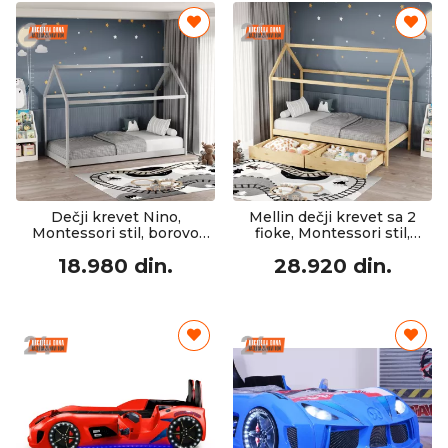
Dečji krevet Nino,
Mellin dečji krevet sa 2
Montessori stil, borovo
fioke, Montessori stil,
drvo, siva nijansa, 90x190
borovo drvo, prirodna
18.980 din.
28.920 din.
cm
nijansa, 90x190 cm