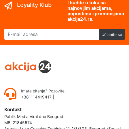
I budite u toku sa
Loyality Klub
najnovijim akcijama,
popustima i promocijama
akcija24.rs.
E-mail adresa
Učlanite se
Imate pitanja? Pozovite:
+381114419417
|
Kontakt
Pablik Media Viral doo Beograd
MB: 21845574
Adresa: Luke Ćelovića Trebinjca 11 A/8/803, Beograd -Savski