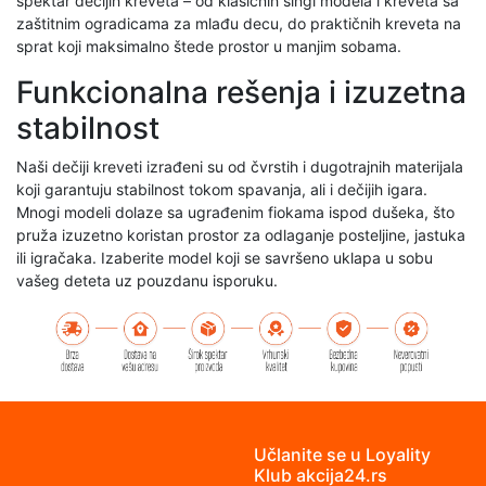
spektar dečijih kreveta – od klasičnih singl modela i kreveta sa
zaštitnim ogradicama za mlađu decu, do praktičnih kreveta na
sprat koji maksimalno štede prostor u manjim sobama.
Funkcionalna rešenja i izuzetna
stabilnost
Naši dečiji kreveti izrađeni su od čvrstih i dugotrajnih materijala
koji garantuju stabilnost tokom spavanja, ali i dečijih igara.
Mnogi modeli dolaze sa ugrađenim fiokama ispod dušeka, što
pruža izuzetno koristan prostor za odlaganje posteljine, jastuka
ili igračaka. Izaberite model koji se savršeno uklapa u sobu
vašeg deteta uz pouzdanu isporuku.
Učlanite se u Loyality
Klub akcija24.rs