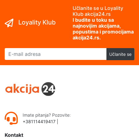
Učlanite se u Loyality
Klub akcija24.rs
I budite u toku sa
Loyality Klub
najnovijim akcijama,
popustima i promocijama
akcija24.rs.
E-mail adresa
Učlanite se
Imate pitanja? Pozovite:
+381114419417
|
Kontakt