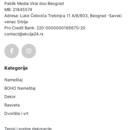
Pablik Media Viral doo Beograd
MB: 21845574
Adresa: Luke Ćelovića Trebinjca 11 A/8/803, Beograd -Savski
venac Srbija
Pro Credit Bank: 220-0000000166670-20
contact@akcija24.rs
Kategorije
Nameštaj
BOHO Nameštaj
Dekor
Rasveta
Dvorište i vrt
Tepisi i podne dekoracije