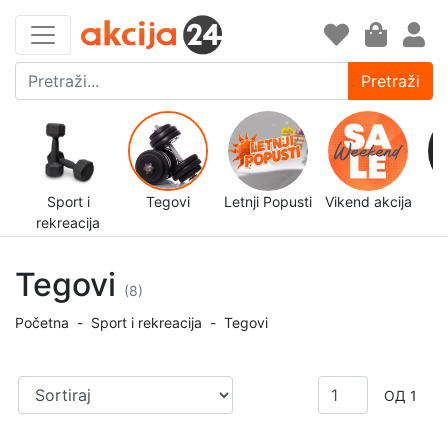
Pretraži
Sport i
Tegovi
Letnji Popusti
Vikend akcija
rekreacija
d
Tegovi
(8)
Početna
-
Sport i rekreacija
-
Tegovi
ОД 1