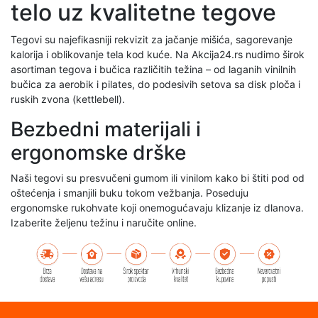
telo uz kvalitetne tegove
Tegovi su najefikasniji rekvizit za jačanje mišića, sagorevanje
kaloriјa i oblikovanje tela kod kuće. Na Akcija24.rs nudimo širok
asortiman tegova i bučica različitih težina – od laganih vinilnih
bučica za aerobik i pilates, do podesivih setova sa disk ploča i
ruskih zvona (kettlebell).
Bezbedni materijali i
ergonomske drške
Naši tegovi su presvučeni gumom ili vinilom kako bi štiti pod od
oštećenja i smanjili buku tokom vežbanja. Poseduju
ergonomske rukohvate koji onemogućavaju klizanje iz dlanova.
Izaberite željenu težinu i naručite online.