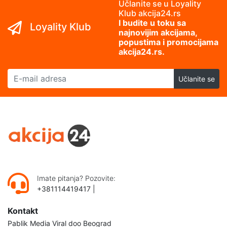
Učlanite se u Loyality
Klub akcija24.rs
I budite u toku sa
Loyality Klub
najnovijim akcijama,
popustima i promocijama
akcija24.rs.
E-mail adresa
Učlanite se
Imate pitanja? Pozovite:
+381114419417
|
Kontakt
Pablik Media Viral doo Beograd