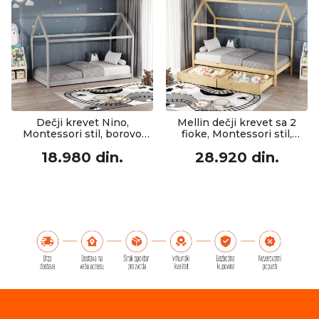
Dečji krevet Nino,
Mellin dečji krevet sa 2
Montessori stil, borovo
fioke, Montessori stil,
drvo, siva nijansa, 90x190
borovo drvo, prirodna
18.980 din.
28.920 din.
cm
nijansa, 90x190 cm