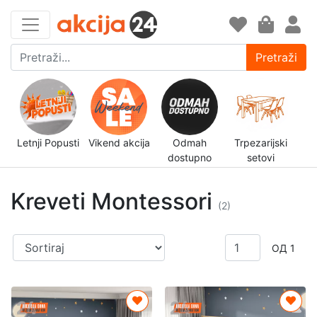
Pretraži
Letnji Popusti
Vikend akcija
Odmah
Trpezarijski
N
dostupno
setovi
Kreveti Montessori
(2)
ОД 1